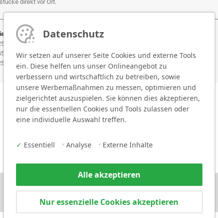
tücke direkt vor Ort.
Datenschutz
erbereiche:
 25 mm (M50/25)
80 x 45 mm (M80/45)
 45 mm (M50/45)
120 x 25 mm (M120/25)
Wir setzen auf unserer Seite Cookies und externe Tools
 25 mm (M80/25)
120 x 45 mm (M120/45)
ein. Diese helfen uns unser Onlineangebot zu
verbessern und wirtschaftlich zu betreiben, sowie
unsere Werbemaßnahmen zu messen, optimieren und
zielgerichtet auszuspielen. Sie können dies akzeptieren,
nur die essentiellen Cookies und Tools zulassen oder
eine individuelle Auswahl treffen.
✓
Essentiell
•
Analyse
•
Externe Inhalte
Alle akzeptieren
Nur essenzielle Cookies akzeptieren