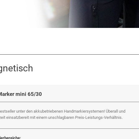
gnetisch
Marker mini 65/30
estseller unter den akkubetriebenen Handmarkiersystemen! Überall und
zeit einsatzbereit mit einem unschlagbaren Preis-Leis­tungs-Ver­hält­nis.
erbereiche: