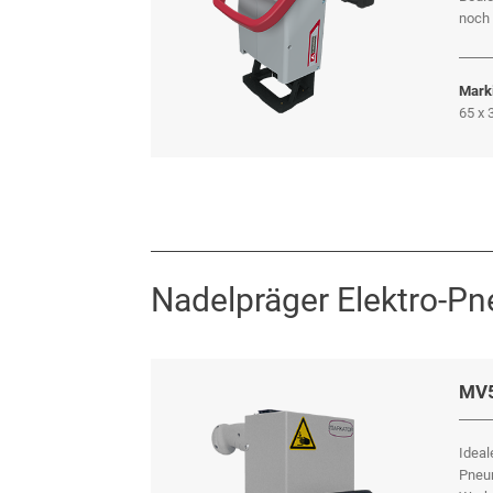
noch 
Marki
65 x
Nadelpräger Elektro-P
MV5
Ideal
Pneu