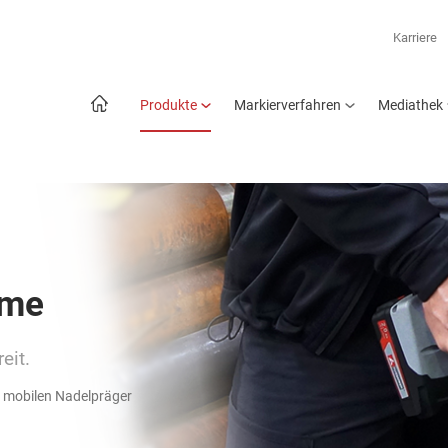
Karriere
Produkte
Markierverfahren
Mediathek
eme
eit.
e mobilen Nadelpräger