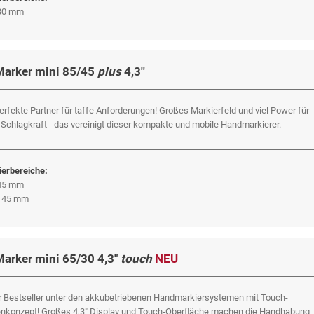
 30 mm
Marker mini 85/45
plus
4,3''
erfekte Partner für taffe Anforderungen! Großes Markierfeld und viel Power für
Schlagkraft - das vereinigt dieser kompakte und mobile Handmarkierer.
erbereiche:
 45 mm
x 45 mm
Marker mini 65/30 4,3"
touch
NEU
 Bestseller unter den akkubetriebenen Handmarkiersystemen mit Touch-
nkonzept! Großes 4,3" Display und Touch-Oberfläche machen die Handhabung