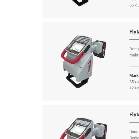
65 x
Fly
Der p
mehr 
Marki
85 x
120 
Fly
Unser
Bedie