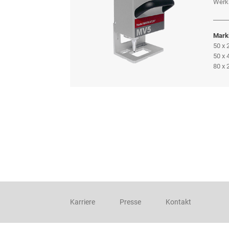
Werks
Marki
50 x
50 x
80 x
Karriere
Presse
Kontakt