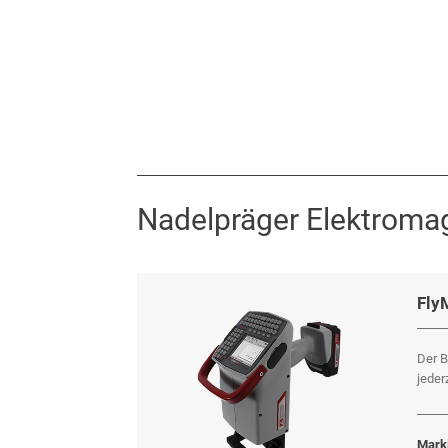
Nadelpräger Elektroma
Fly
Der B
jeder
Marki