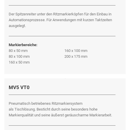
Der Spitzenreiter unter den Ritzmarkierköpfen für den Einbau in
Automationsprozesse. Für Anwendungen mit kurzen Taktzeiten
ausgelegt.
Markierbereiche:
80 x 50 mm
160 x 100 mm
80 x 100 mm
200 x 175 mm
160 x 50 mm
MV5 VT0
Pneumatisch betriebenes Ritzmarkiersystem
als Tischlösung. Besticht durch seine besonders hohe
Markierqualität und seine äußerst geräuscharme Markierarbeit.