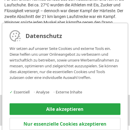
Laufschuhe. Bei ca. 27°C wurden die Athleten mit Eis, Zucker und
Flüssigkeit versorgt – dennoch war dieser Kampf der Härteste. Der
zweite Abschnitt der 21 km langen Laufstrecke war ein Kampf.
Wisinger spürte jeden Muskel aber kämpfte gegen den Drang
aufzuhören und biss sich bis zum Ende durch.
Datenschutz
Neben den steigenden Schmerzen wuchs auch die Freude, das Ziel
bald zu erreichen. „Die letzten Meter tragen einen die Fans wahrlich
Wir setzen auf unserer Seite Cookies und externe Tools ein.
ins Ziel! Das ist ein unvergessliches und nicht leicht zu
Diese helfen uns unser Onlineangebot zu verbessern und
beschreibendes Gefühl", so Patrick Wisinger.
wirtschaftlich zu betreiben, sowie unsere Werbemaßnahmen zu
messen, optimieren und zielgerichtet auszuspielen. Sie können
Wir freuen uns über dieses tolle Ergebnis und sind stolz Sponsor
dies akzeptieren, nur die essentiellen Cookies und Tools
eines solchen Sportlers sein zu dürfen. Weiterhin viel Erfolg!
zulassen oder eine individuelle Auswahl treffen.
✓
Essentiell
•
Analyse
•
Externe Inhalte
Karriere
Presse
Kontakt
Alle akzeptieren
Nur essenzielle Cookies akzeptieren