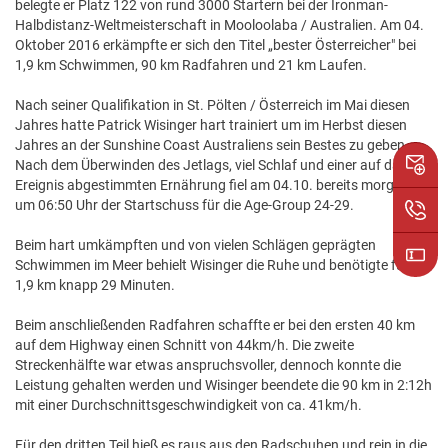
belegte er Platz 122 von rund 3000 Startern bei der Ironman-
Halbdistanz-Weltmeisterschaft in Mooloolaba / Australien. Am 04.
Oktober 2016 erkämpfte er sich den Titel „bester Österreicher" bei
1,9 km Schwimmen, 90 km Radfahren und 21 km Laufen.
Nach seiner Qualifikation in St. Pölten / Österreich im Mai diesen
Jahres hatte Patrick Wisinger hart trainiert um im Herbst diesen
Jahres an der Sunshine Coast Australiens sein Bestes zu geben.
Nach dem Überwinden des Jetlags, viel Schlaf und einer auf das
Ereignis abgestimmten Ernährung fiel am 04.10. bereits morgens
um 06:50 Uhr der Startschuss für die Age-Group 24-29.
Beim hart umkämpften und von vielen Schlägen geprägten
Schwimmen im Meer behielt Wisinger die Ruhe und benötigte für die
1,9 km knapp 29 Minuten.
Beim anschließenden Radfahren schaffte er bei den ersten 40 km
auf dem Highway einen Schnitt von 44km/h. Die zweite
Streckenhälfte war etwas anspruchsvoller, dennoch konnte die
Leistung gehalten werden und Wisinger beendete die 90 km in 2:12h
mit einer Durchschnittsgeschwindigkeit von ca. 41km/h.
Für den dritten Teil hieß es raus aus den Radschuhen und rein in die